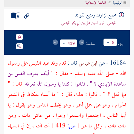
الرئيسية
المكتبة الإسلامية
تراجم الأعلام
مجمع الزاوئد ومنبع الفوائد
الهيثمي - نور الدين علي بن أبي بكر الهيثمي
جزء
صفحة
9
419
16184 - عن
ابن عباس
قال :
قدم
وفد عبد القيس
على رسول
الله - صلى الله عليه وسلم - فقال : "
أيكم يعرف
القس بن
ساعدة الإيادي
؟ " . فقالوا : كلنا يا رسول الله نعرفه
قال : "
فما فعل ؟ " . قالوا : هلك قال : " ما أنساه
بعكاظ
في الشهر
الحرام ، وهو على جمل أحمر ، وهو يخطب الناس وهو يقول : يا
أيها الناس ، اجتمعوا واسمعوا وعوا ، من عاش مات ، ومن
مات فات ، وكل ما هو
[
ص:
419 ]
آت آت ، إن في السماء