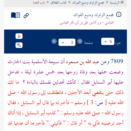
الرئيسية
مجمع الزاوئد ومنبع الفوائد
كتاب الطلاق
باب العدة
تراجم الأعلام
مجمع الزاوئد ومنبع الفوائد
الهيثمي - نور الدين علي بن أبي بكر الهيثمي
جزء
صفحة
5
3
7809 وعن
عبد الله بن مسعود
أن
سبيعة الأسلمية بنت الحارث
وضعت حملها بعد وفاة زوجها بعد خمس عشرة ليلة ، فدخل
عليها
أبو السنابل
فقال : كأنك تحدثين نفسك بالباءة ؟
ما لك
ذلك حتى ينقضي أبعد الأجلين ، فانطلقت إلى رسول الله - صلى
الله عليه
[
ص:
3 ]
وسلم - فأخبرته بما قال
أبو السنابل
، فقال
رسول الله - صلى الله عليه وسلم : " كذب
أبو السنابل
، إذا أتاك
أحد ترضينه فأتي به " أو قال : " فأتيني " فأخبرها أن عدتها قد