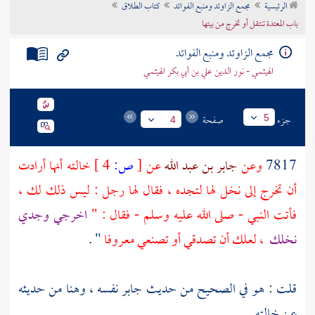
الرئيسية
مجمع الزاوئد ومنبع الفوائد
كتاب الطلاق
تراجم الأعلام
باب المعتدة تنتقل أو تخرج من بيتها
مجمع الزاوئد ومنبع الفوائد
الهيثمي - نور الدين علي بن أبي بكر الهيثمي
جزء
صفحة
5
4
7817
وعن
جابر بن عبد الله
عن
[
ص:
4 ]
خالته أنها أرادت
أن تخرج إلى نخل لها لتجده ، فقال لها رجل : ليس ذلك لك ،
فأتت النبي - صلى الله عليه وسلم - فقال : "
اخرجي وجدي
نخلك
، لعلك أن تصدقي أو تصنعي معروفا
" .
قلت : هو في الصحيح من حديث
جابر
نفسه ، وهنا من حديثه
عن خالته .