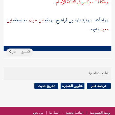
وهكذا " ، وكسر في الثالثة الإبهام
.
رواه
أحمد
، وفيه
داود بن فراهيج
، وثقه
ابن حبان
، وضعفه
ابن
معين
وغيره .
السابق
التالي
الخدمات العلمية
ترجمة علم
عناوين الشجرة
تخريج حديث
وثيقة الخصوصية
اتفاقية الخدمة
اتصل بنا
من نحن