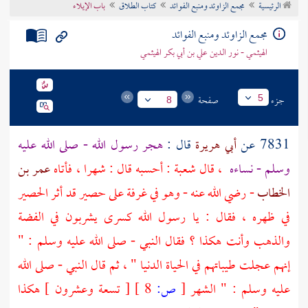
الرئيسية
مجمع الزاوئد ومنبع الفوائد
كتاب الطلاق
باب الإيلاء
تراجم الأعلام
مجمع الزاوئد ومنبع الفوائد
الهيثمي - نور الدين علي بن أبي بكر الهيثمي
جزء
صفحة
5
8
7831 عن
أبي هريرة
قال :
هجر رسول الله - صلى الله عليه
وسلم - نساءه
، قال
شعبة
: أحسبه قال : شهرا ، فأتاه
عمر بن
الخطاب
- رضي الله عنه - وهو في غرفة على حصير قد أثر الحصير
في ظهره ، فقال : يا رسول الله كسرى يشربون في الفضة
والذهب وأنت هكذا ؟ فقال النبي - صلى الله عليه وسلم : "
إنهم عجلت طيباتهم في الحياة الدنيا " ، ثم قال النبي - صلى الله
عليه وسلم : " الشهر
[
ص:
8 ]
[ تسعة وعشرون ] هكذا