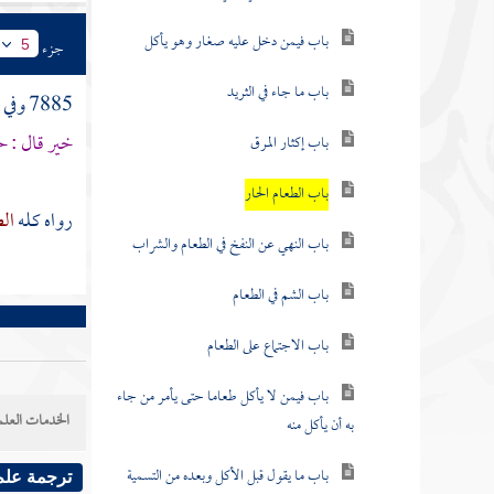
باب فيمن دخل عليه صغار وهو يأكل
جزء
5
باب ما جاء في الثريد
7885 وفي رواية : قالت :
خير قال : 
باب إكثار المرق
باب الطعام الحار
رواه كله
الط
باب النهي عن النفخ في الطعام والشراب
باب الشم في الطعام
باب الاجتماع على الطعام
باب فيمن لا يأكل طعاما حتى يأمر من جاء
الخدمات العلم
به أن يأكل منه
باب ما يقول قبل الأكل وبعده من التسمية
ترجمة علم