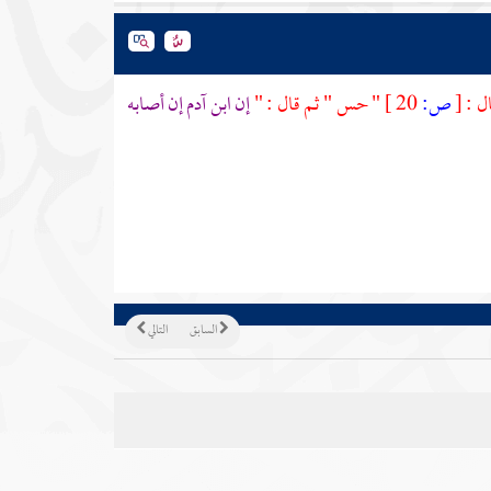
ال :
[
ص:
20 ]
" حس " ثم قال : "
إن ابن آدم إن أصابه
السابق
التالي