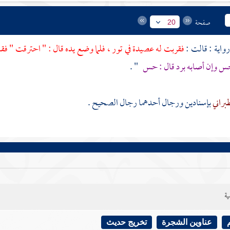
صفحة
20
فقربت له عصيدة في تور ، فلما وضع يده قال : " احترقت " فق
حس وإن أصابه برد قال : حس
" .
براني
بإسنادين ورجال أحدهما رجال الصحيح .
ية
عناوين الشجرة
تخريج حديث