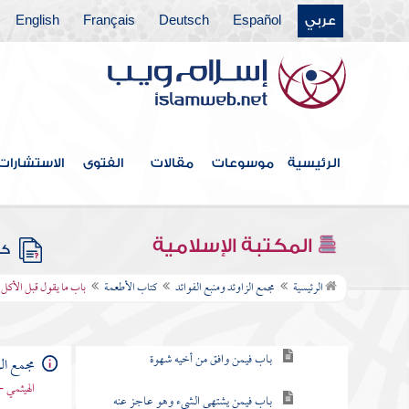
عربي
Español
Deutsch
Français
English
كتاب الأحكام
كتاب الوصايا
كتاب الفرائض
كتاب العتق
الرئيسية
موسوعات
مقالات
الفتوى
الاستشارات
كتاب النكاح
كتاب الطلاق
المكتبة الإسلامية
كتب
كتاب الأطعمة
الرئيسية
مجمع الزاوئد ومنبع الفوائد
كتاب الأطعمة
باب ما يقول قبل الأكل 
باب إطعام الطعام
باب فيمن وافق من أخيه شهوة
مجمع الز
الهيثمي -
باب فيمن يشتهي الشيء وهو عاجز عنه