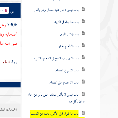
باب فيمن دخل عليه صغار وهو يأكل
جزء
5
باب ما جاء في الثريد
7906
وعن
أصحابه فبقي 
باب إكثار المرق
صلى الله عل
باب الطعام الحار
باب النهي عن النفخ في الطعام والشراب
رواه
الطبرا
باب الشم في الطعام
باب الاجتماع على الطعام
باب فيمن لا يأكل طعاما حتى يأمر من جاء
به أن يأكل منه
الخدمات العلم
باب ما يقول قبل الأكل وبعده من التسمية