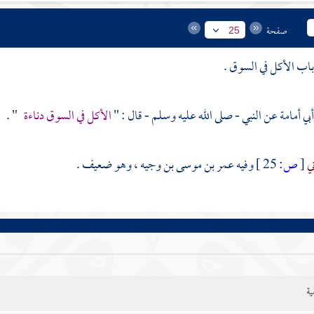
صفحة
25
بي أمامة
عن النبي - صلى الله عليه وسلم - قال : "
الأكل في السوق دناءة
" .
ني
[
ص:
25 ]
وفيه
عمر بن موسى بن وجيه
، وهو ضعيف .
ية