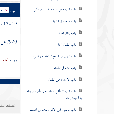
باب فيمن دخل عليه صغار وهو يأكل
جزء
5
باب ما جاء في الثريد
19 - 17 - باب الأكل في السوق .
باب إكثار المرق
7920 عن
أ
باب الطعام الحار
باب النهي عن النفخ في الطعام والشراب
رواه
الطبرا
باب الشم في الطعام
باب الاجتماع على الطعام
باب فيمن لا يأكل طعاما حتى يأمر من جاء
به أن يأكل منه
الخدمات العلم
باب ما يقول قبل الأكل وبعده من التسمية