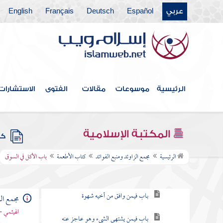
عربي
Español
Deutsch
Français
English
كتاب الأحكام
كتاب الوصايا
كتاب الفرائض
كتاب العتق
الرئيسية
موسوعات
مقالات
الفتوى
الاستشارات
كتاب النكاح
كتاب الطلاق
المكتبة الإسلامية
كتب
كتاب الأطعمة
الرئيسية
مجمع الزاوئد ومنبع الفوائد
كتاب الأطعمة
باب الأكل في السوق
باب إطعام الطعام
باب فيمن وافق من أخيه شهوة
مجمع الز
الهيثمي -
باب فيمن يشتهي الشيء وهو عاجز عنه