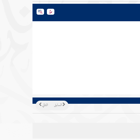
السابق
التالي