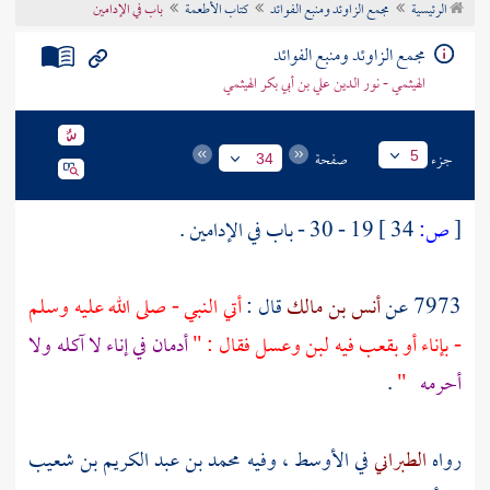
الرئيسية
مجمع الزاوئد ومنبع الفوائد
كتاب الأطعمة
باب في الإدامين
تراجم الأعلام
مجمع الزاوئد ومنبع الفوائد
الهيثمي - نور الدين علي بن أبي بكر الهيثمي
جزء
صفحة
5
34
[
ص:
34 ]
19 - 30 - باب في الإدامين .
7973 عن
أنس بن مالك
قال :
أتي النبي - صلى الله عليه وسلم
- بإناء أو بقعب فيه لبن وعسل فقال : "
أدمان في إناء لا آكله ولا
أحرمه
"
.
رواه
الطبراني
في الأوسط ، وفيه
محمد بن عبد الكريم بن شعيب