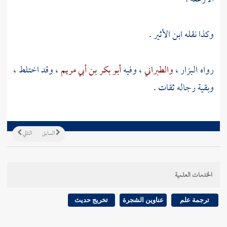
وكذا نقله
ابن الأثير
.
رواه
البزار
،
والطبراني
، وفيه
أبو بكر بن أبي مريم
، وقد اختلط ،
وبقية رجاله ثقات .
السابق
التالي
الخدمات العلمية
ترجمة علم
عناوين الشجرة
تخريج حديث