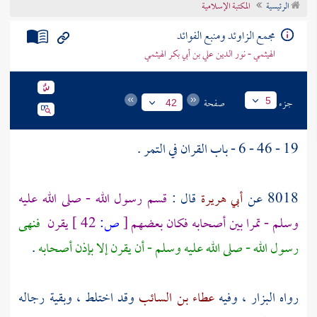
الرئيسية
المكتبة الإسلامية
تراجم الأعلام
مجمع الزاوئد ومنبع الفوائد
الهيثمي - نور الدين علي بن أبي بكر الهيثمي
جزء
صفحة
5
42
19 - 46 - 6 - باب القران في التمر .
8018 عن
أبي هريرة
قال :
قسم رسول الله - صلى الله عليه
وسلم - تمرا بين أصحابه فكان بعضهم
[
ص:
42 ]
يقرن
فنهى
رسول الله - صلى الله عليه وسلم - أن يقرن إلا بإذن أصحابه
.
رواه
البزار
، وفيه
عطاء بن السائب
وقد اختلط ، وبقية رجاله