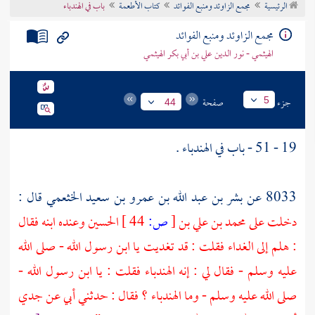
الرئيسية
مجمع الزاوئد ومنبع الفوائد
كتاب الأطعمة
باب في الهندباء
تراجم الأعلام
مجمع الزاوئد ومنبع الفوائد
الهيثمي - نور الدين علي بن أبي بكر الهيثمي
جزء
صفحة
5
44
19 - 51 - باب في الهندباء .
8033 عن
بشر بن عبد الله بن عمرو بن سعيد الخثعمي
قال :
دخلت على
محمد بن علي بن
[
ص:
44 ]
الحسين
وعنده ابنه فقال
: هلم إلى الغداء فقلت : قد تغديت يا ابن رسول الله - صلى الله
عليه وسلم - فقال لي : إنه الهندباء فقلت : يا ابن رسول الله -
صلى الله عليه وسلم - وما الهندباء ؟ فقال : حدثني أبي عن جدي