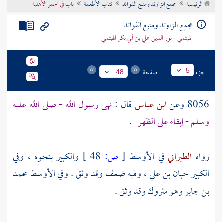
الرئيسية
مجمع الزاوئد ومنبع الفوائد
كتاب الأطعمة
باب في الحمر الأهلية
تراجم الأعلام
مجمع الزاوئد ومنبع الفوائد
الهيثمي - نور الدين علي بن أبي بكر الهيثمي
جزء
صفحة
5
48
8056 وعن
ابن عباس
قال :
نهى رسول الله - صلى الله عليه
وسلم - إبقاء على الظهر
.
رواه
الطبراني
في الأوسط
[
ص:
48 ]
والكبير بنحوه ، وفي
الكبير
حبان بن علي
، وفيه ضعف وقد وثق . وفي الأوسط
محمد
بن جابر
وهو متروك وقد وثق .