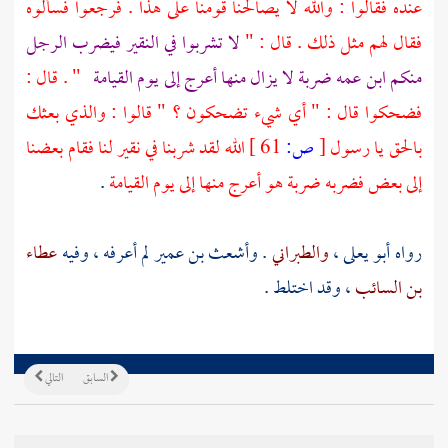
عنده فقالوا : والله لا يصالحنا قومنا على هذا . فرجعوا فسألوه
فقال لهم مثل ذلك . قال : "
لا تشربوا في النقير فيضرب الرجل
منكم ابن عمه ضربة لا يزال منها أعرج إلى يوم القيامة
" . قال :
فضحكوا قال : " أي شيء تضحكون ؟ " قالوا : والذي بعثك
بالحق يا رسول
[
ص:
61 ]
الله لقد شربنا في نقير لنا فقام بعضنا
إلى بعض فضربه ضربة هو أعرج منها إلى يوم القيامة
.
رواه
أبو يعلى
،
والطبراني
.
وأشعث بن عمير
لم أعرفه ، وفيه
عطاء
بن السائب
، وقد اختلط .
السابق
التالي