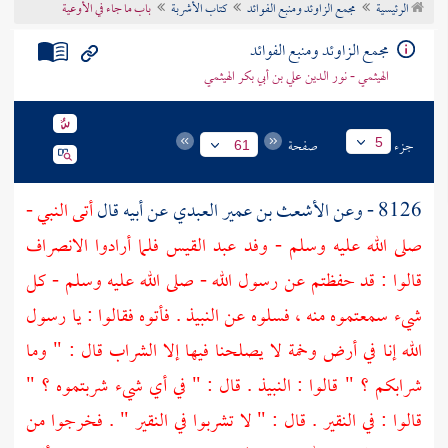
الرئيسية
مجمع الزاوئد ومنبع الفوائد
كتاب الأشربة
باب ما جاء في الأوعية
تراجم الأعلام
مجمع الزاوئد ومنبع الفوائد
الهيثمي - نور الدين علي بن أبي بكر الهيثمي
جزء
صفحة
5
61
8126 - وعن
الأشعث بن عمير العبدي
عن أبيه قال
أتى النبي -
صلى الله عليه وسلم - وفد
عبد القيس
فلما أرادوا الانصراف
قالوا : قد حفظتم عن رسول الله - صلى الله عليه وسلم - كل
شيء سمعتموه منه ، فسلوه عن النبيذ . فأتوه فقالوا : يا رسول
الله إنا في أرض وخمة لا يصلحنا فيها إلا الشراب قال : " وما
شرابكم ؟ " قالوا : النبيذ . قال : " في أي شيء شربتموه ؟ "
قالوا : في النقير . قال : " لا تشربوا في النقير " . فخرجوا من