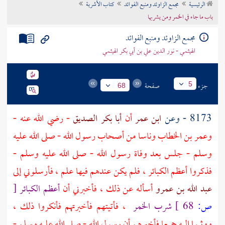
الرئيسية
مجمع الزاوئد ومنبع الفوائد
كتاب الأشربة
تراجم الأعلام
باب ما جاء في الخمر ومن يشربها
مجمع الزاوئد ومنبع الفوائد
الهيثمي - نور الدين علي بن أبي بكر الهيثمي
جزء
صفحة
5
68
8173 - وعن
ابن عمر
أن
أبا بكر الصديق
- رضي الله عنه -
وعمر بن الخطاب وناسا من أصحاب رسول الله - صلى الله عليه
وسلم - جلس بعد وفاة رسول الله - صلى الله عليه وسلم -
فذكروا أعظم الكبائر ، فلم يكن عندهم فيها علم ، فأرسلوني إلى
عبد الله بن عمرو
أسأله عن ذلك ، فأخبرني أن
أعظم الكبائر
[
ص:
68 ]
شرب الخمر
، فأتيتهم فأخبرتهم فأنكروا ذلك ،
ووثبوا إليه جميعا فأخبرهم أن رسول الله - صلى الله عليه وسلم -