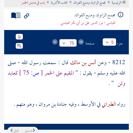
الرئيسية
مجمع الزاوئد ومنبع الفوائد
كتاب الأشربة
باب في مدمن الخمر
تراجم الأعلام
مجمع الزاوئد ومنبع الفوائد
الهيثمي - نور الدين علي بن أبي بكر الهيثمي
جزء
صفحة
5
75
8212 - وعن
أنس بن مالك
قال : سمعت رسول الله - صلى
الله عليه وسلم - يقول : "
المقيم على الخمر
[
ص:
75 ]
كعابد
وثن
" .
رواه
الطبراني
في الأوسط ، وفيه
جنادة بن مروان
، وهو متهم .
السابق
التالي