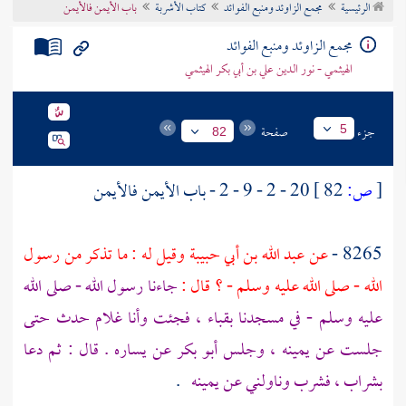
الرئيسية
مجمع الزاوئد ومنبع الفوائد
كتاب الأشربة
باب الأيمن فالأيمن
تراجم الأعلام
مجمع الزاوئد ومنبع الفوائد
الهيثمي - نور الدين علي بن أبي بكر الهيثمي
جزء
صفحة
5
82
[
ص:
82 ]
20 - 2 - 9 - 2 - باب الأيمن فالأيمن
8265 -
عن
عبد الله بن أبي حبيبة
وقيل له : ما تذكر من رسول
الله - صلى الله عليه وسلم - ؟ قال :
جاءنا رسول الله - صلى الله
عليه وسلم - في مسجدنا
بقباء
، فجئت وأنا غلام حدث حتى
جلست عن يمينه ، وجلس
أبو بكر
عن يساره . قال : ثم دعا
بشراب ، فشرب وناولني عن يمينه
.