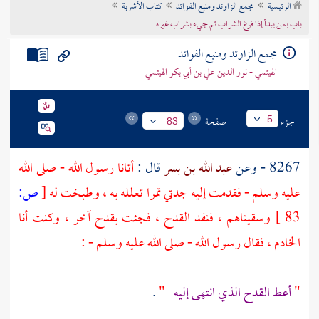
الرئيسية
مجمع الزاوئد ومنبع الفوائد
كتاب الأشربة
تراجم الأعلام
باب بمن يبدأ إذا فرغ الشراب ثم جيء بشراب غيره
مجمع الزاوئد ومنبع الفوائد
الهيثمي - نور الدين علي بن أبي بكر الهيثمي
جزء
صفحة
5
83
8267 - وعن
عبد الله بن بسر
قال :
أتانا رسول الله - صلى الله
عليه وسلم - فقدمت إليه جدتي تمرا تعلله به ، وطبخت له
[
ص:
83 ]
وسقيناهم ، فنفد القدح ، فجئت بقدح آخر ، وكنت أنا
الخادم ، فقال رسول الله - صلى الله عليه وسلم - :
"
أعط القدح الذي انتهى إليه
"
.