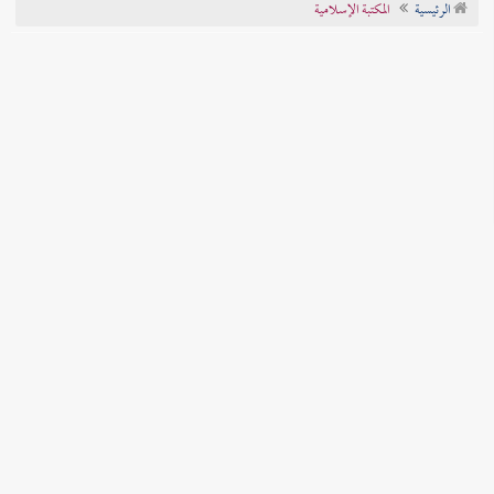
الرئيسية
المكتبة الإسلامية
تراجم الأعلام