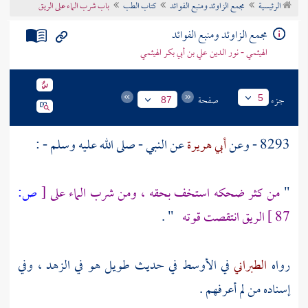
الرئيسية
مجمع الزاوئد ومنبع الفوائد
كتاب الطب
باب شرب الماء على الريق
تراجم الأعلام
مجمع الزاوئد ومنبع الفوائد
الهيثمي - نور الدين علي بن أبي بكر الهيثمي
جزء
صفحة
5
87
8293 - وعن
أبي هريرة
عن النبي - صلى الله عليه وسلم - :
"
من كثر ضحكه استخف بحقه ، ومن شرب الماء على
[
ص:
87 ]
الريق انتقصت قوته
" .
رواه
الطبراني
في الأوسط في حديث طويل هو في الزهد ، وفي
إسناده من لم أعرفهم .