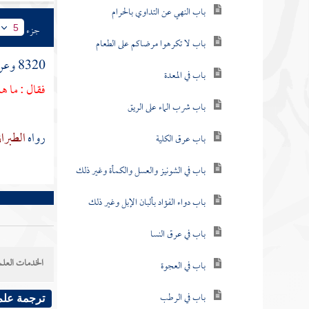
باب النهي عن التداوي بالحرام
جزء
5
باب لا تكرهوا مرضاكم على الطعام
8320 وعن
باب في المعدة
فقال : ما هذ
باب شرب الماء على الريق
رواه
الطبرا
باب عرق الكلية
باب في الشونيز والعسل والكمأة وغير ذلك
باب دواء الفؤاد بألبان الإبل وغير ذلك
باب في عرق النسا
الخدمات العلم
باب في العجوة
باب في الرطب
ترجمة علم