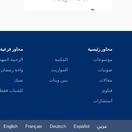
باب دواء البثرة
باب أكل الرمان بشحمه
باب ما جاء في الإثمد والاكتحال
محاور رئيسية
محاور فرعية
باب كحل الشيطان
موسوعات
المكتبة
الرحمة المهد
باب غمز الظهر من الألم
صوتيات
المواريث
واحة رمضان
باب فيما يشتهيه المريض
مقالات
بنين وبنات
نسك
فتاوى
للشباب فقط
باب ما جاء في الغيظ
استشارات
باب ما جاء في الكي
باب بط الورم
عربي
Español
Deutsch
Français
English