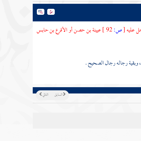
خل عليه
[
ص:
92 ]
عيينة بن حصن
أو
الأقرع بن حابس
 وبقية رجاله رجال الصحيح .
السابق
التالي