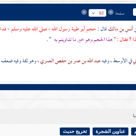
صفحة
92
أنس بن مالك
قال :
حجم
أبو طيبة
رسول الله - صلى الله عليه وسلم - فد
ا ؟ فقال : "
هذا الحجم وهو خير ما تداويتم به
" .
ني
في الأوسط ، وفيه
عبد الله بن عمر بن حفص العمري
، وهو ثقة وفيه ضعف ،
ية
عناوين الشجرة
تخريج حديث