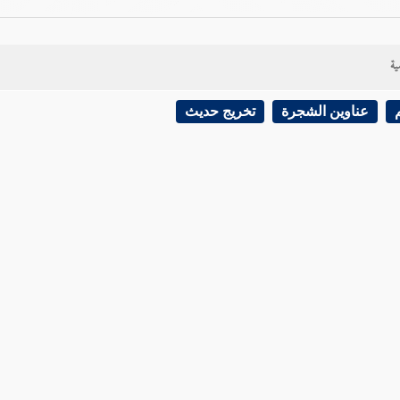
ية
عناوين الشجرة
تخريج حديث