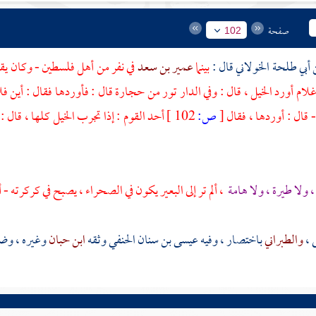
صفحة
102
أبي طلحة الخولاني
قال :
بينما
عمير بن سعد
في نفر من
أهل فلسطين
- وكان يق
 غلام أورد الخيل ، قال : وفي الدار تور من حجارة قال : فأوردها فقال : أين ف
 قال : أوردها ، فقال
[
ص:
102 ]
أحد القوم : إذا تجرب الخيل كلها ، قال 
 ولا طيرة ، ولا هامة
، ألم تر إلى البعير يكون في الصحراء ، يصبح في كركرته -
ى
،
والطبراني
باختصار ، وفيه
عيسى بن سنان الحنفي
وثقه
ابن حبان
وغيره ، وض