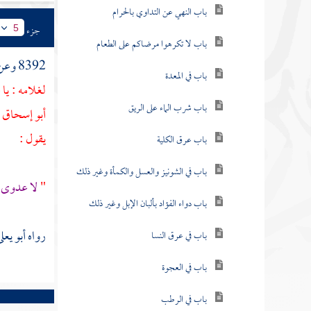
باب النهي عن التداوي بالحرام
جزء
5
باب لا تكرهوا مرضاكم على الطعام
8392 وعن
باب في المعدة
لغلامه : يا
باب شرب الماء على الريق
أبو إسحاق -
يقول :
باب عرق الكلية
باب في الشونيز والعسل والكمأة وغير ذلك
"
لا عدوى ،
باب دواء الفؤاد بألبان الإبل وغير ذلك
رواه
أبو يعل
باب في عرق النسا
باب في العجوة
باب في الرطب