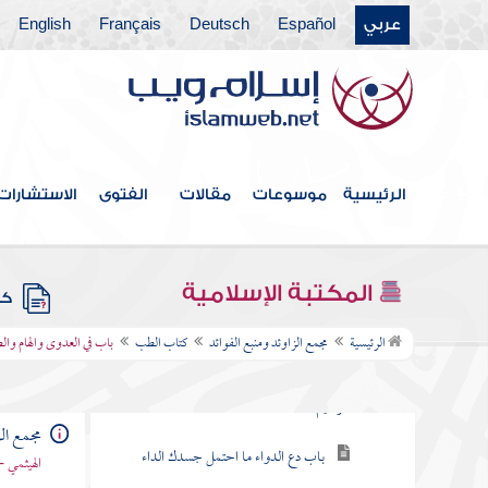
عربي
Español
Deutsch
Français
English
كتاب الفرائض
كتاب العتق
كتاب النكاح
كتاب الطلاق
الرئيسية
موسوعات
مقالات
الفتوى
الاستشارات
كتاب الأطعمة
كتاب الأشربة
المكتبة الإسلامية
كتب
كتاب الطب
الرئيسية
مجمع الزاوئد ومنبع الفوائد
كتاب الطب
باب في العدوى والهام وال
باب خلق الداء والدواء بسم الله الرحمن
الرحيم
مجمع الز
باب دع الدواء ما احتمل جسدك الداء
الهيثمي -