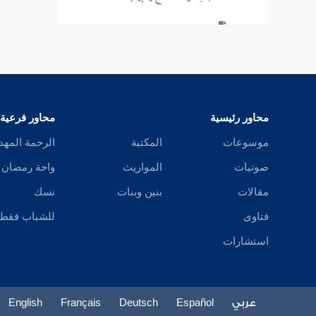
باب دواء البثرة
باب أكل الرمان بشحمه
باب ما جاء في الإثمد والاكتحال
محاور رئيسية
محاور فرعية
باب كحل الشيطان
موسوعات
المكتبة
الرحمة المهد
باب غمز الظهر من الألم
صوتيات
المواريث
واحة رمضان
باب فيما يشتهيه المريض
مقالات
بنين وبنات
نسك
فتاوى
للشباب فقط
باب ما جاء في الغيظ
استشارات
باب ما جاء في الكي
باب بط الورم
عربي
Español
Deutsch
Français
English