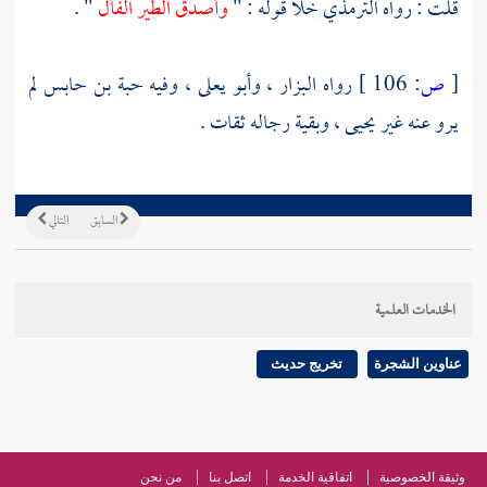
قلت : رواه
الترمذي
خلا قوله : "
وأصدق الطير الفأل
" .
[
ص:
106 ]
رواه
البزار
،
وأبو يعلى
، وفيه
حبة بن حابس
لم
يرو عنه غير
يحيى
، وبقية رجاله ثقات .
السابق
التالي
الخدمات العلمية
عناوين الشجرة
تخريج حديث
وثيقة الخصوصية
اتفاقية الخدمة
اتصل بنا
من نحن