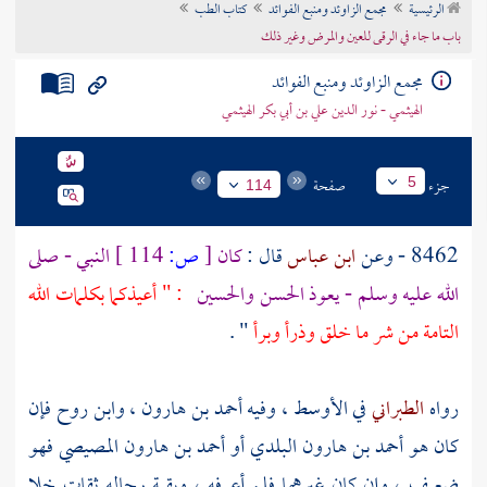
الرئيسية
مجمع الزاوئد ومنبع الفوائد
كتاب الطب
تراجم الأعلام
باب ما جاء في الرقى للعين والمرض وغير ذلك
مجمع الزاوئد ومنبع الفوائد
الهيثمي - نور الدين علي بن أبي بكر الهيثمي
جزء
صفحة
5
114
8462 - وعن
ابن عباس
قال :
كان
[
ص:
114 ]
النبي - صلى
الله عليه وسلم - يعوذ
الحسن
والحسين
: " أعيذكما بكلمات الله
التامة من شر ما خلق وذرأ وبرأ
" .
رواه
الطبراني
في الأوسط ، وفيه
أحمد بن هارون
،
وابن روح
فإن
كان هو
أحمد بن هارون البلدي
أو
أحمد بن هارون المصيصي
فهو
ضعيف ، وإن كان غيرهما فلم أعرفه ، وبقية رجاله ثقات خلا