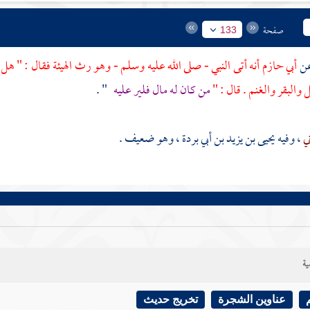
صفحة
133
أبي حازم
أنه أتى النبي - صلى الله عليه وسلم - وهو رث الهيئة فقال : " ه
ل والبقر والغنم . قال : "
من كان له مال فلير عليه
" .
ني
، وفيه
يحيى بن يزيد بن أبي بردة
، وهو ضعيف .
ية
عناوين الشجرة
تخريج حديث