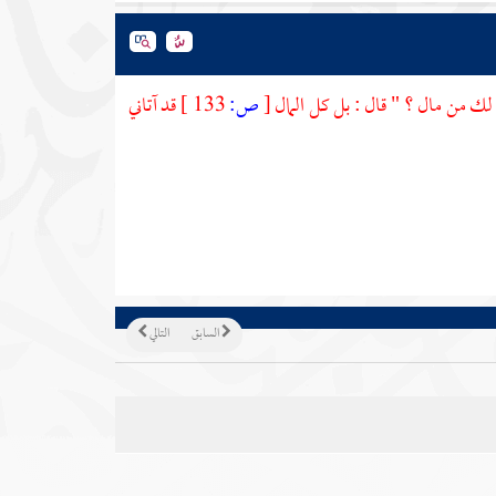
ل لك من مال ؟ " قال : بل كل المال
[
ص:
133 ]
قد آتاني
السابق
التالي