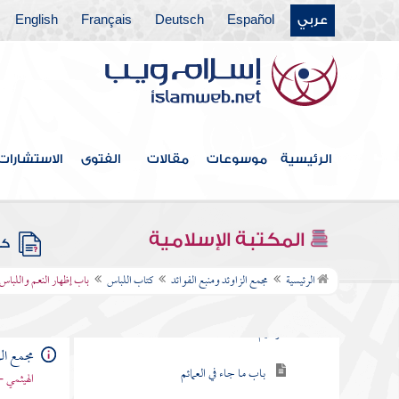
عربي
Español
Deutsch
Français
English
كتاب العتق
كتاب النكاح
كتاب الطلاق
كتاب الأطعمة
الرئيسية
موسوعات
مقالات
الفتوى
الاستشارات
كتاب الأشربة
كتاب الطب
المكتبة الإسلامية
كتب
كتاب اللباس
الرئيسية
مجمع الزاوئد ومنبع الفوائد
كتاب اللباس
باب إظهار النعم واللباس
باب ما يقول إذا استجد ثوبا بسم الله الرحمن
الرحيم
مجمع الز
باب ما جاء في العمائم
الهيثمي -