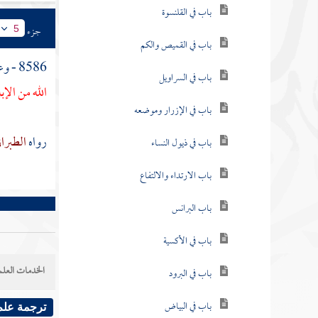
باب في القلنسوة
جزء
5
باب في القميص والكم
8586 - وعن
باب في السراويل
الله من الإب
باب في الإزرار وموضعه
رواه
الطبرا
باب في ذيول النساء
باب الارتداء والالتفاع
باب البرانس
باب في الأكسية
الخدمات العلم
باب في البرود
باب في البياض
ترجمة علم