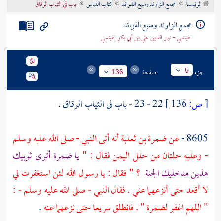
الرئيسية
مجمع الزاوئد ومنبع الفوائد
كتاب اللباس
باب في الثياب الرقاق
تراجم الأعلام
مجمع الزاوئد ومنبع الفوائد
الهيثمي - نور الدين علي بن أبي بكر الهيثمي
جزء
صفحة
5
136
[
ص:
136 ]
22 - 23 - باب في الثياب الرقاق .
8605 -
عن
ضمرة بن ثعلبة
أنه أتى النبي - صلى الله عليه وسلم
- وعليه حلتان من حلل اليمن فقال : "
يا
ضمرة
أترى ثوبيك
هذين مدخليك الجنة
؟ " فقال : يا رسول الله لئن استغفرت لي
لا أقعد حتى أنزعهما عني . فقال النبي - صلى الله عليه وسلم - :
" اللهم اغفر
لضمرة
" . فانطلق سريعا حتى نزعهما عنه
.