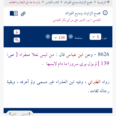
الرئيسية
مجمع الزاوئد ومنبع الفوائد
كتاب اللباس
باب ما جاء في النعال والخفاف
تراجم الأعلام
مجمع الزاوئد ومنبع الفوائد
الهيثمي - نور الدين علي بن أبي بكر الهيثمي
جزء
صفحة
5
139
8626 - وعن
ابن عباس
قال :
من لبس نعلا صفراء
[
ص:
139 ]
لم يزل يرى سرورا ما دام لابسها
.
رواه
الطبراني
، وفيه
ابن العذراء
غير مسمى ولم أعرفه ، وبقية
رجاله ثقات .
السابق
التالي