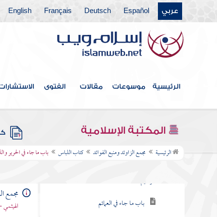
عربي
Español
Deutsch
Français
English
كتاب العتق
كتاب النكاح
كتاب الطلاق
كتاب الأطعمة
الرئيسية
موسوعات
مقالات
الفتوى
الاستشارات
كتاب الأشربة
كتاب الطب
المكتبة الإسلامية
كتب
كتاب اللباس
الرئيسية
مجمع الزاوئد ومنبع الفوائد
كتاب اللباس
باب ما جاء في الحرير وا
باب ما يقول إذا استجد ثوبا بسم الله الرحمن
الرحيم
مجمع الز
باب ما جاء في العمائم
الهيثمي -