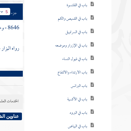
باب في القلنسوة
جزء
5
باب في القميص والكم
8646 - وعن
باب في السراويل
باب في الإزرار وموضعه
رواه
البزار
ع
باب في ذيول النساء
باب الارتداء والالتفاع
باب البرانس
باب في الأكسية
الخدمات العلم
باب في البرود
عناوين ال
باب في البياض