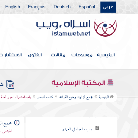
عربي
Español
Deutsch
Français
English
كتاب العتق
كتاب النكاح
كتاب الطلاق
كتاب الأطعمة
الرئيسية
موسوعات
مقالات
الفتوى
الاستشارات
كتاب الأشربة
كتاب الطب
المكتبة الإسلامية
كتب
كتاب اللباس
الرئيسية
مجمع الزاوئد ومنبع الفوائد
كتاب اللباس
باب استعمال الحرير لعلة
باب ما يقول إذا استجد ثوبا بسم الله الرحمن
الرحيم
مجمع الز
باب ما جاء في العمائم
الهيثمي -