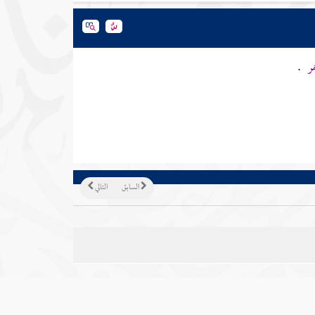
مر
.
السابق
التالي