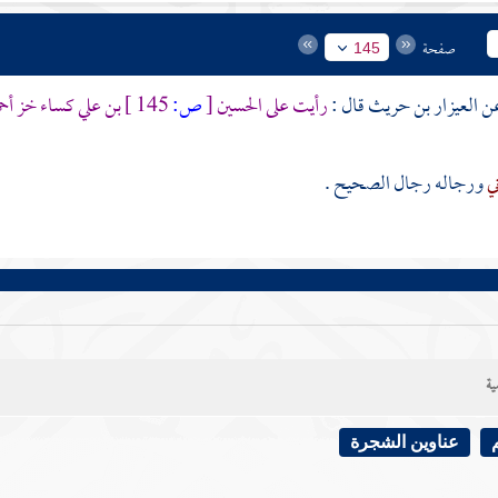
صفحة
145
العيزار بن حريث
قال :
رأيت على
الحسين
[
ص:
145 ]
بن علي
كساء خز أح
ني
ورجاله رجال الصحيح .
ية
عناوين الشجرة