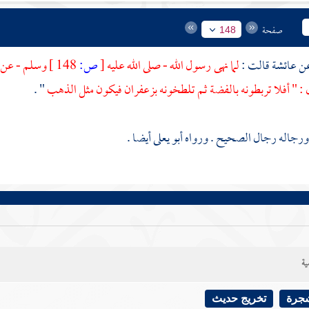
صفحة
148
عائشة
قالت :
لما نهى رسول الله - صلى الله عليه
[
ص:
148 ]
وسلم - عن 
 : " أفلا تربطونه بالفضة ثم تلطخونه بزعفران فيكون مثل الذهب
" .
ورجاله رجال الصحيح . ورواه
أبو يعلى
أيضا .
ية
شجرة
تخريج حديث