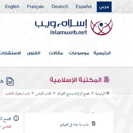
عربي
Español
Deutsch
Français
English
كتاب العتق
كتاب النكاح
كتاب الطلاق
كتاب الأطعمة
الرئيسية
موسوعات
مقالات
الفتوى
الاستشارات
كتاب الأشربة
كتاب الطب
المكتبة الإسلامية
كتب
كتاب اللباس
الرئيسية
مجمع الزاوئد ومنبع الفوائد
كتاب اللباس
باب استعمال الذهب
باب ما يقول إذا استجد ثوبا بسم الله الرحمن
الرحيم
مجمع الز
باب ما جاء في العمائم
الهيثمي -