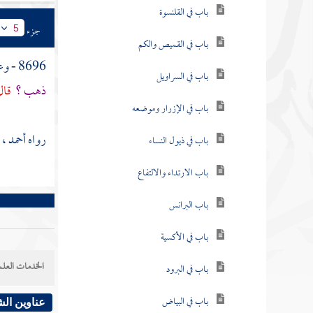
باب في القلنسوة
جزء
5
باب في القميص والكم
8696 - وعن
باب في السراويل
ذهب ؟
قال
باب في الإزرار وموضعه
رواه
أحمد
، 
باب في ذيول النساء
باب الارتداء والالتفاع
باب البرانس
باب في الأكسية
الخدمات العلم
باب في البرود
باب في البياض
عناوين ال