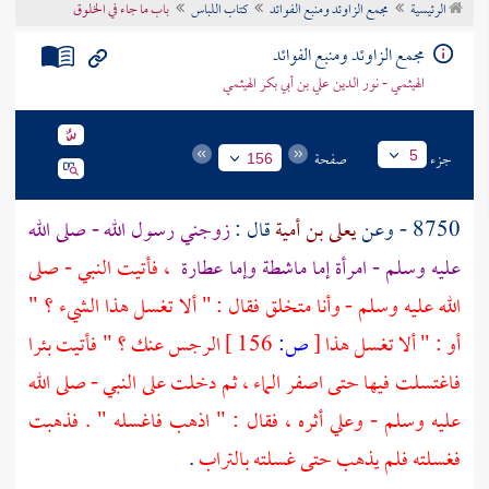
الرئيسية
مجمع الزاوئد ومنبع الفوائد
كتاب اللباس
باب ما جاء في الخلوق
تراجم الأعلام
مجمع الزاوئد ومنبع الفوائد
الهيثمي - نور الدين علي بن أبي بكر الهيثمي
جزء
صفحة
5
156
8750 - وعن
يعلى بن أمية
قال :
زوجني رسول الله - صلى الله
عليه وسلم - امرأة إما ماشطة وإما عطارة
، فأتيت النبي - صلى
الله عليه وسلم - وأنا متخلق فقال : " ألا تغسل هذا الشيء ؟ "
أو : " ألا تغسل هذا
[
ص:
156 ]
الرجس عنك ؟ " فأتيت بئرا
فاغتسلت فيها حتى اصفر الماء ، ثم دخلت على النبي - صلى الله
عليه وسلم - وعلي أثره ، فقال : " اذهب فاغسله " . فذهبت
فغسلته فلم يذهب حتى غسلته بالتراب
.