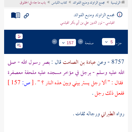
الرئيسية
مجمع الزاوئد ومنبع الفوائد
كتاب اللباس
باب ما جاء في الخلوق
تراجم الأعلام
مجمع الزاوئد ومنبع الفوائد
الهيثمي - نور الدين علي بن أبي بكر الهيثمي
جزء
صفحة
5
157
8757 - وعن
عبادة بن الصامت
قال :
بصر رسول الله - صلى
الله عليه وسلم - برجل في مؤخر مسجده عليه ملحفة معصفرة
فقال : " ألا رجل يستر بيني وبين هذه النار ؟ " .
[
ص:
157 ]
ففعل ذلك رجل
.
رواه
الطبراني
ورجاله ثقات .