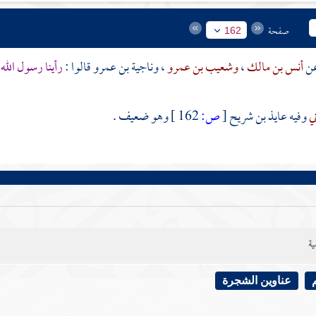
صفحة
162
أنس بن مالك
،
وشعيب بن عمرو
،
وناجية بن عمرو
قالوا :
رأينا رسول الله
ني
وفيه
عايذ بن شريح
[
ص:
162 ]
وهو ضعيف .
ية
عناوين الشجرة