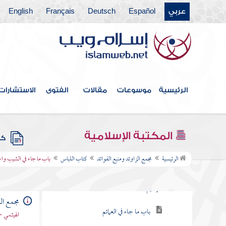
عربي
Español
Deutsch
Français
English
كتاب العتق
كتاب النكاح
كتاب الطلاق
كتاب الأطعمة
الرئيسية
موسوعات
مقالات
الفتوى
الاستشارات
كتاب الأشربة
كتاب الطب
المكتبة الإسلامية
كتب
كتاب اللباس
الرئيسية
مجمع الزاوئد ومنبع الفوائد
كتاب اللباس
باب ما جاء في الشيب و
باب ما يقول إذا استجد ثوبا بسم الله الرحمن
الرحيم
مجمع الز
باب ما جاء في العمائم
الهيثمي -