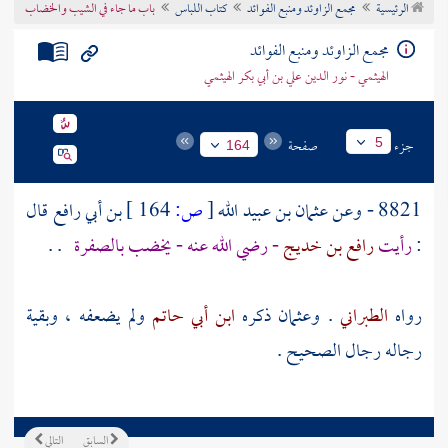
الرئيسية
مجمع الزاوئد ومنبع الفوائد
كتاب اللباس
باب ما جاء في الشيب والخضاب
تراجم الأعلام
مجمع الزاوئد ومنبع الفوائد
الهيثمي - نور الدين علي بن أبي بكر الهيثمي
جزء
صفحة
5
164
8821 - وعن
عثمان بن عبيد الله
[
ص:
164 ]
بن أبي رافع
قال
:
رأيت
رافع بن خديج
- رضي الله عنه - يخضب بالصفرة
. .
رواه
الطبراني
.
وعثمان
ذكره
ابن أبي حاتم
ولم يضعفه ، وبقية
رجاله رجال الصحيح .
السابق
التالي