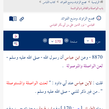
الرئيسية
مجمع الزاوئد ومنبع الفوائد
كتاب اللباس
تراجم الأعلام
باب الواصلة والقاشرة والواشمة
مجمع الزاوئد ومنبع الفوائد
الهيثمي - نور الدين علي بن أبي بكر الهيثمي
جزء
صفحة
5
170
8870 - وعن
ابن عباس
أن رسول الله - صلى الله عليه وسلم -
لعن الواصلة والموصولة
.
قلت :
لابن عباس
عند
أبي داود
: "
لعنت الواصلة والمستوصلة
" . من غير ذكر للنبي - صلى الله عليه وسلم .
رواه
الطبراني
[
ص:
170 ]
وفيه
ابن لهيعة
، وحديثه حسن وفيه