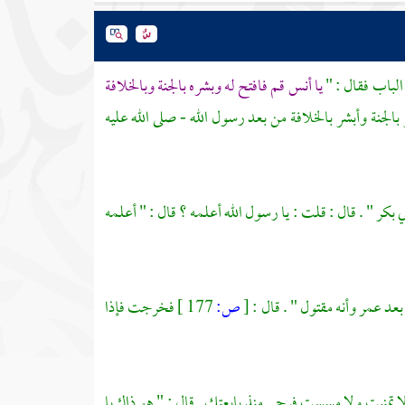
الباب فقال : "
يا
أنس
قم فافتح له وبشره بالجنة وبالخلافة
بالجنة وأبشر بالخلافة من بعد رسول الله - صلى الله عليه
ي بكر
" . قال : قلت : يا رسول الله أعلمه ؟ قال : " أعلمه
 بعد
عمر
وأنه مقتول " . قال :
[
ص:
177 ]
فخرجت فإذا
ولا تمنيت ولا مسست فرجي منذ بايعتك . قال : " هو ذاك يا