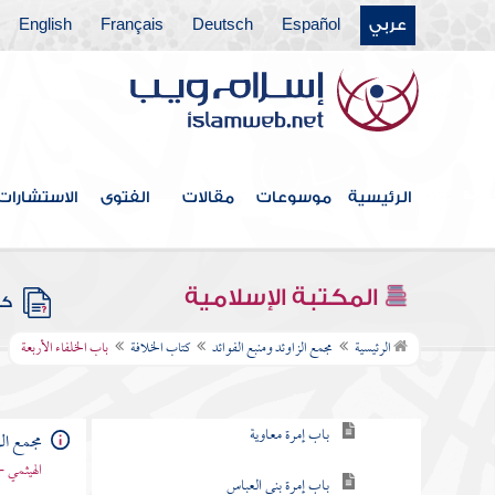
عربي
Español
Deutsch
Français
English
كتاب النكاح
كتاب الطلاق
كتاب الأطعمة
كتاب الأشربة
الرئيسية
موسوعات
مقالات
الفتوى
الاستشارات
كتاب الطب
كتاب اللباس
المكتبة الإسلامية
كتب
كتاب الخلافة
الرئيسية
مجمع الزاوئد ومنبع الفوائد
كتاب الخلافة
باب الخلفاء الأربعة
باب الخلفاء الأربعة
باب إمرة معاوية
مجمع الز
الهيثمي -
باب إمرة بني العباس