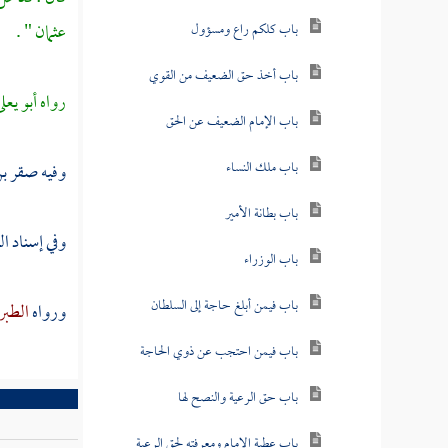
عثمان
" .
باب كلكم راع ومسؤول
باب أخذ حق الضعيف من القوي
رواه
أبو يعل
باب الإمام الضعيف عن الحق
باب ملك النساء
وفيه
صقر بن
باب بطانة الأمير
وفي إسناد
ال
باب الوزراء
باب فيمن أبلغ حاجة إلى السلطان
ورواه
الطبر
باب فيمن احتجب عن ذوي الحاجة
باب حق الرعية والنصح لها
باب عطية الإمام ومعرفته لحق الرعية