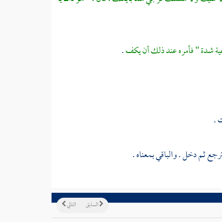
عية شدة " فأمره عند ذلك أن يكف
.
 .
رجع ثم دخل . والباقي بمعناه .
السابق
التالي