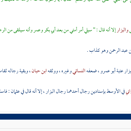
ى
والبزار
إلا أنه قال : " سيلي أمر أمتي من بعد
أبي بكر
وعمر
وأنه سيلقى من الر
 عبد الرحمن
وهو كذاب .
بزار
عتبة
أبو عمرو
، ضعفه
النسائي
وغيره ، ووثقه
ابن حبان
، وبقية رجاله ثقات
اني
في الأوسط بإسنادين رجال أحدهما رجال
البزار
، إلا أنه قال في
عثمان
: فاست