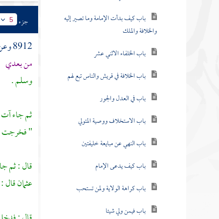
باب كيف بدأت الإمامة وما تصير إليه
جزء
5
والخلافة والملك
8912 وعن
باب الخلفاء الاثني عشر
من بعدي
" 
باب الخلافة في قريش والناس تبع لهم
وسلم .
باب في العدل والجور
ثم جاء آت ف
باب الاستخلاف ووصية المتولي
" فخرجت ف
باب النهي عن مبايعة خليفتين
قال : ثم جا
باب كيف يدعى الإمام
عثمان
قال : 
باب كراهة الولاية ولمن تستحب
باب فيمن ولي شيئا
قال : فدخل 