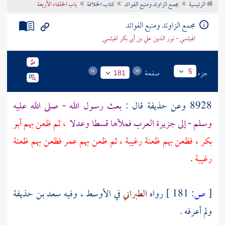
الرئيسية
مجمع الزاوئد ومنبع الفوائد
كتاب الخلافة
باب الخلفاء الأربعة
تراجم الأعلام
مجمع الزاوئد ومنبع الفوائد
الهيثمي - نور الدين علي بن أبي بكر الهيثمي
جزء
صفحة
5
181
8928 وعن
حذيفة
قال :
بعث رسول الله - صلى الله عليه
وسلم - إلى جزيرة العرب فملأها قسطا وعدلا
، ثم ظعن بهم
أبو
بكر
، فظعن بهم ظعنة رغيبة ، ثم ظعن بهم
عمر
فظعن بهم ظعنة
رغيبة
.
[
ص:
181 ]
رواه
الطبراني
في الأوسط ، وفيه
سعد بن حذيفة
ولم أعرفه .