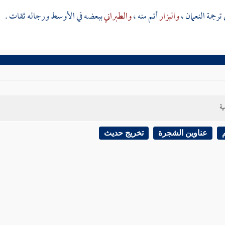
 ترجمة
النعمان
،
والبزار
أتم منه ،
والطبراني
ببعضه في الأوسط ورجاله ثقات .
ية
عناوين الشجرة
تخريج حديث