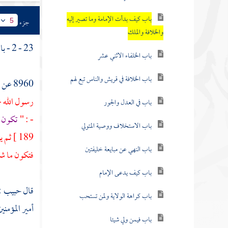
باب كيف بدأت الإمامة وما تصير إليه
جزء
5
والخلافة والملك
23 - 2 - باب كيف بدأت الإمامة وما تصير إليه والخلافة والملك .
باب الخلفاء الاثني عشر
باب الخلافة في قريش والناس تبع لهم
8960 عن
رسول الله -
باب في العدل والجور
- : "
تكون ا
باب الاستخلاف ووصية المتولي
189 ]
ثم ي
باب النهي عن مبايعة خليفتين
فتكون ما شا
باب كيف يدعى الإمام
قال
حبيب
:
باب كراهة الولاية ولمن تستحب
أمير المؤمني
باب فيمن ولي شيئا