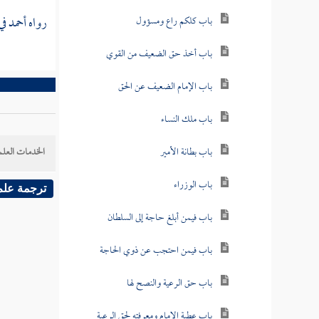
رواه
أحمد
في
باب كلكم راع ومسؤول
باب أخذ حق الضعيف من القوي
باب الإمام الضعيف عن الحق
باب ملك النساء
باب بطانة الأمير
الخدمات العلم
باب الوزراء
ترجمة علم
باب فيمن أبلغ حاجة إلى السلطان
باب فيمن احتجب عن ذوي الحاجة
باب حق الرعية والنصح لها
باب عطية الإمام ومعرفته لحق الرعية