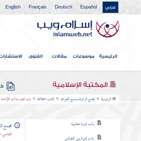
عربي
Español
Deutsch
Français
English
كتاب النكاح
كتاب الطلاق
كتاب الأطعمة
كتاب الأشربة
الرئيسية
موسوعات
مقالات
الفتوى
الاستشارات
كتاب الطب
كتاب اللباس
المكتبة الإسلامية
كتب
كتاب الخلافة
الرئيسية
مجمع الزاوئد ومنبع الفوائد
كتاب الخلافة
باب كيف بدأت الإمامة وم
باب الخلفاء الأربعة
باب إمرة معاوية
مجمع الز
الهيثمي -
باب إمرة بني العباس