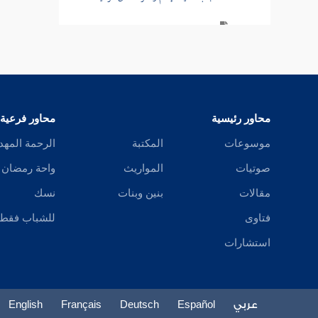
باب فيمن يشق على الرعية
باب الغض عن الرعية ، وعن تتبع عوراتهم
باب إكرام السلطان
محاور رئيسية
محاور فرعية
باب لزوم الجماعة وطاعة الأئمة والنهي عن
قتالهم
موسوعات
المكتبة
الرحمة المهد
صوتيات
المواريث
واحة رمضان
باب لزوم الجماعة والنهي عن الخروج عن
الأمة وقتالهم
مقالات
بنين وبنات
نسك
فتاوى
للشباب فقط
باب لا طاعة في معصية
استشارات
باب النصيحة للأئمة وكيفيتها
باب الكلام بالحق عند الأئمة
عربي
Español
Deutsch
Français
English