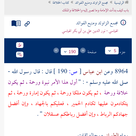
الرئيسية
مجمع الزاوئد ومنبع الفوائد
كتاب الخلافة
تراجم الأعلام
باب كيف بدأت الإمامة وما تصير إليه والخلافة والملك
مجمع الزاوئد ومنبع الفوائد
الهيثمي - نور الدين علي بن أبي بكر الهيثمي
جزء
صفحة
5
190
8964 وعن
ابن عباس
[
ص:
190 ]
قال : قال رسول الله -
صلى الله عليه وسلم - : "
أول هذا الأمر نبوة ورحمة ، ثم يكون
خلافة ورحمة
، ثم يكون ملكا ورحمة ، ثم يكون إمارة ورحمة ، ثم
يتكادمون عليها تكادم الحمير ، فعليكم بالجهاد ، وإن أفضل
جهادكم الرباط ، وإن أفضل رباطكم
عسقلان
" .
رواه
الطبراني
ورجاله ثقات .