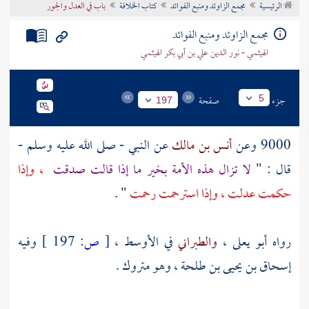
الرئيسية
مجمع الزاوئد ومنبع الفوائد
كتاب الخلافة
باب في العدل والجور
تراجم الأعلام
مجمع الزاوئد ومنبع الفوائد
الهيثمي - نور الدين علي بن أبي بكر الهيثمي
جزء
صفحة
5
197
9000 وعن
أنس بن مالك
عن النبي - صلى الله عليه وسلم -
قال : "
لا تزال هذه الأمة بخير ما إذا قالت صدقت
، وإذا
حكمت عدلت ، وإذا استرحمت رحمت
" .
رواه
أبو يعلى
،
والطبراني
في الأوسط ،
[
ص:
197 ]
وفيه
إسحاق بن يحيى بن طلحة
، وهو متروك .