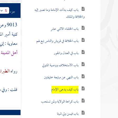
باب كيف بدأت الإمامة وما تصير إليه
جزء
5
والخلافة والملك
9013 وعن
باب الخلفاء الاثني عشر
كنية أمير ال
باب الخلافة في قريش والناس تبع لهم
معاوية
: إن
أهل المدينة
ت
باب في العدل والجور
باب الاستخلاف ووصية المتولي
رواه
الطبرا
باب النهي عن مبايعة خليفتين
قلت : وفي 
باب كيف يدعى الإمام
باب كراهة الولاية ولمن تستحب
باب فيمن ولي شيئا