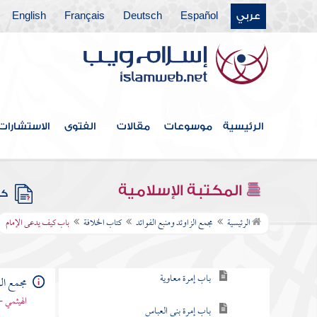
عربي
Español
Deutsch
Français
English
كتاب النكاح
كتاب الطلاق
كتاب الأطعمة
كتاب الأشربة
الرئيسية
موسوعات
مقالات
الفتوى
الاستشارات
كتاب الطب
كتاب اللباس
المكتبة الإسلامية
كتب
كتاب الخلافة
الرئيسية
مجمع الزاوئد ومنبع الفوائد
كتاب الخلافة
باب كيف يدعى الإمام
باب الخلفاء الأربعة
باب إمرة معاوية
مجمع الز
الهيثمي -
باب إمرة بني العباس