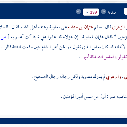
صفحة
199
الزهري
قال : سلم
عثمان بن حنيف
على
معاوية
وعنده
أهل الشام
فقال : السلا
مؤمنين ؟ فقال
عثمان
لمعاوية
: إن هؤلاء قد عابوا علي شيئا أنت أعلم به
[
ص:
ي لأخاله قد كان بعض الذي تقول ، ولكن
أهل الشام
حين وقعت الفتنة قالوا : و
قولون لعامل الصدقة أمير
.
ني
.
والزهري
لم يدرك
معاوية
ولكن رجاله رجال الصحيح .
مناقب
عمر
: أول من سمي أمير المؤمنين .