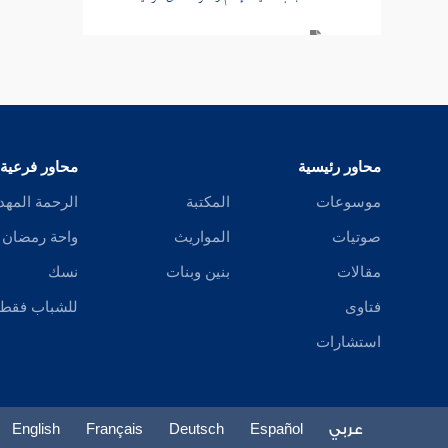
باب فيمن يشق على الرعية
باب الغض عن الرعية ، وعن تتبع عوراتهم
باب إكرام السلطان
محاور رئيسية
محاور فرعية
باب لزوم الجماعة وطاعة الأئمة والنهي عن
قتالهم
موسوعات
المكتبة
الرحمة المهد
صوتيات
المواريث
واحة رمضان
باب لزوم الجماعة والنهي عن الخروج عن
الأمة وقتالهم
مقالات
بنين وبنات
نسك
فتاوى
للشباب فقط
باب لا طاعة في معصية
استشارات
باب النصيحة للأئمة وكيفيتها
باب الكلام بالحق عند الأئمة
عربي
Español
Deutsch
Français
English