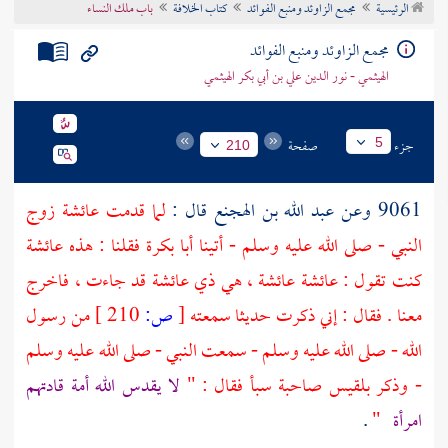
الرئيسية
مجمع الزاوئد ومنبع الفوائد
كتاب الخلافة
باب ملك النساء
تراجم الأعلام
مجمع الزاوئد ومنبع الفوائد
الهيثمي - نور الدين علي بن أبي بكر الهيثمي
جزء
صفحة
5
210
9061 وعن
عبد الله بن الهجنع
قال :
لما قدمت
عائشة
زوج
النبي - صلى الله عليه وسلم - أتينا
أبا بكرة
فقلنا : هذه
عائشة
كنت تقول :
عائشة
عائشة
، هي ذي
عائشة
قد جاءت ، فاخرج
معنا . فقال : إني ذكرت حديثا سمعته
[
ص:
210 ]
من رسول
الله - صلى الله عليه وسلم - سمعت النبي - صلى الله عليه وسلم
- وذكر
بلقيس
صاحبة
سبأ
فقال : "
لا يقدس الله أمة قادتهم
امرأة
"
.