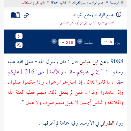
الرئيسية
مجمع الزاوئد ومنبع الفوائد
كتاب الخلافة
باب إكرام السلطان
تراجم الأعلام
مجمع الزاوئد ومنبع الفوائد
الهيثمي - نور الدين علي بن أبي بكر الهيثمي
جزء
صفحة
5
216
9088 وعن
ابن عباس
قال : قال رسول الله - صلى الله عليه
وسلم - : "
إن لي عليكم حقا ، وللأئمة
[
ص:
216 ]
عليكم
حقا
، ما قاموا ثلاثا : إذا استرحموا رحموا ، وإذا حكموا عدلوا ،
وإذا عاهدوا أوفوا ، فمن لم يفعل ذلك منهم فعليه لعنة الله
والملائكة والناس أجمعين لا يقبل منهم صرف ولا عدل
" .
رواه
الطبراني
في الأوسط وفيه جماعة لم أعرفهم .