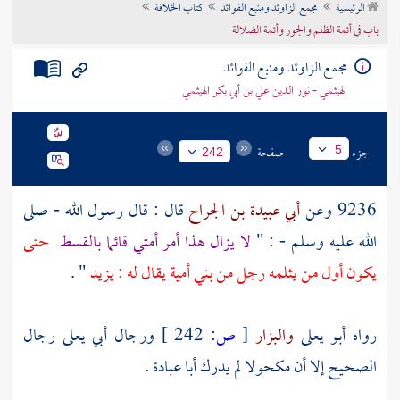
الرئيسية
مجمع الزاوئد ومنبع الفوائد
كتاب الخلافة
تراجم الأعلام
باب في أئمة الظلم والجور وأئمة الضلالة
مجمع الزاوئد ومنبع الفوائد
الهيثمي - نور الدين علي بن أبي بكر الهيثمي
جزء
صفحة
5
242
9236 وعن
أبي عبيدة بن الجراح
قال : قال رسول الله - صلى
الله عليه وسلم - : "
لا يزال هذا أمر أمتي قائما بالقسط
حتى
يكون أول من يثلمه رجل من
بني أمية
يقال له : يزيد
" .
رواه
أبو يعلى
والبزار
[
ص:
242 ]
ورجال
أبي يعلى
رجال
الصحيح إلا أن
مكحولا
لم يدرك
أبا عبادة
.