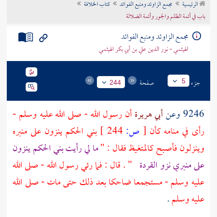
الرئيسية
مجمع الزاوئد ومنبع الفوائد
كتاب الخلافة
تراجم الأعلام
باب في أئمة الظلم والجور وأئمة الضلالة
مجمع الزاوئد ومنبع الفوائد
الهيثمي - نور الدين علي بن أبي بكر الهيثمي
جزء
صفحة
5
244
9246 وعن
أبي هريرة
أن رسول الله - صلى الله عليه وسلم -
رأى في منامه كأن
[
ص:
244 ]
بني الحكم
ينزون على منبره
وينزلون فأصبح كالمتغيظ فقال : "
ما لي رأيت
بني الحكم
ينزون
على منبري نزو القردة
" . قال : فما رئي رسول الله - صلى الله
عليه وسلم - مستجمعا ضاحكا بعد ذلك حتى مات - صلى الله
عليه وسلم
.