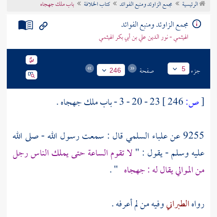
الرئيسية
مجمع الزاوئد ومنبع الفوائد
كتاب الخلافة
باب ملك جهجاه
تراجم الأعلام
مجمع الزاوئد ومنبع الفوائد
الهيثمي - نور الدين علي بن أبي بكر الهيثمي
جزء
صفحة
5
246
[
ص:
246 ]
23 - 20 - 3 - باب ملك
جهجاه
.
9255 عن
علباء السلمي
قال : سمعت رسول الله - صلى الله
عليه وسلم - يقول : "
لا تقوم الساعة حتى يملك الناس رجل
من الموالي يقال له :
جهجاه
" .
رواه
الطبراني
وفيه من لم أعرفه .