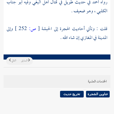
رواه
أحمد
في حديث طويل في قتال أهل البغي وفيه
أبو جناب
الكلبي
، وهو ضعيف .
قلت : وتأتي أحاديث الهجرة إلى
الحبشة
[
ص:
252 ]
وإلى
المدينة
في المغازي إن شاء الله .
السابق
التالي
الخدمات العلمية
عناوين الشجرة
تخريج حديث