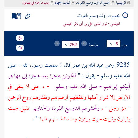
الرئيسية
مجمع الزاوئد ومنبع الفوائد
كتاب الجهاد
باب ما جاء في الهجرة
تراجم الأعلام
مجمع الزاوئد ومنبع الفوائد
الهيثمي - نور الدين علي بن أبي بكر الهيثمي
جزء
صفحة
5
252
9285 وعن
عبد الله بن عمر
قال : سمعت رسول الله - صلى
الله عليه وسلم - يقول : "
لتكونن هجرة بعد هجرة إلى مهاجر
أبيكم
إبراهيم
- صلى الله عليه وسلم
- ، حتى لا يبقى في
الأرض إلا شرار أهلها وتلفظهم أرضوهم وتقذرهم روح الرحمن
- عز وجل - ،
وتحشرهم النار مع القردة والخنازير
تقيل حيث
يقيلون وتبيت حيث يبيتون وما سقط منهم فلها
" .