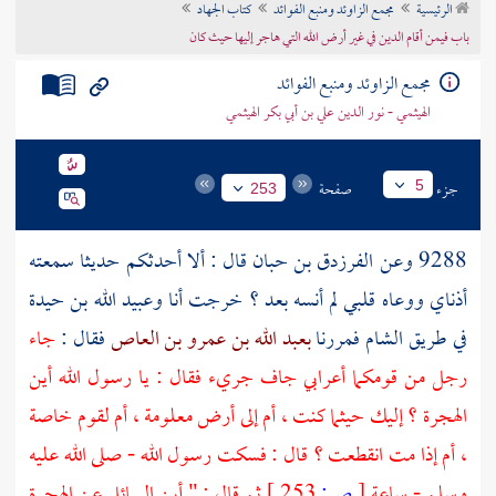
الرئيسية
مجمع الزاوئد ومنبع الفوائد
كتاب الجهاد
تراجم الأعلام
باب فيمن أقام الدين في غير أرض الله التي هاجر إليها حيث كان
مجمع الزاوئد ومنبع الفوائد
الهيثمي - نور الدين علي بن أبي بكر الهيثمي
جزء
صفحة
5
253
9288 وعن
الفرزدق بن حبان
قال : ألا أحدثكم حديثا سمعته
أذناي ووعاه قلبي لم أنسه بعد ؟ خرجت أنا
وعبيد الله بن حيدة
في طريق
الشام
فمررنا
بعبد الله بن عمرو بن العاص
فقال :
جاء
رجل من قومكما أعرابي جاف جريء فقال : يا رسول الله أين
الهجرة ؟ إليك حيثما كنت ، أم إلى أرض معلومة ، أم لقوم خاصة
، أم إذا مت انقطعت ؟ قال : فسكت رسول الله - صلى الله عليه
وسلم - ساعة
[
ص:
253 ]
ثم قال : " أين السائل عن الهجرة