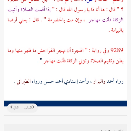
؟ " قال : ها أنا ذا يا رسول الله قال : "
إذا أقمت الصلاة وآتيت
الزكاة فأنت مهاجر
، وإن مت
بالحضرمة " . قال : يعني أرضا
باليمامة
.
9289 وفي رواية : " الهجرة أن تهجر الفواحش ما ظهر منها وما
بطن وتقيم الصلاة وتؤتي الزكاة فأنت مهاجر
" .
رواه
أحمد
والبزار
، وأحد إسنادي
أحمد
حسن ورواه
الطبراني
.
السابق
التالي