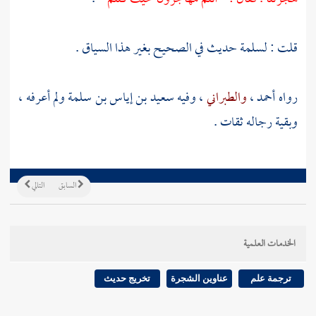
قلت :
لسلمة
حديث في الصحيح بغير هذا السياق .
رواه
أحمد
،
والطبراني
، وفيه
سعيد بن إياس بن سلمة
ولم أعرفه ،
وبقية رجاله ثقات .
السابق
التالي
الخدمات العلمية
ترجمة علم
عناوين الشجرة
تخريج حديث