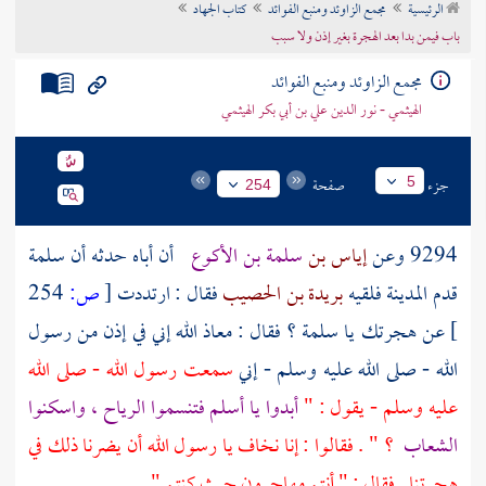
الرئيسية
مجمع الزاوئد ومنبع الفوائد
كتاب الجهاد
تراجم الأعلام
باب فيمن بدا بعد الهجرة بغير إذن ولا سبب
مجمع الزاوئد ومنبع الفوائد
الهيثمي - نور الدين علي بن أبي بكر الهيثمي
جزء
صفحة
5
254
9294 وعن
إياس بن
سلمة بن الأكوع
أن أباه حدثه أن
سلمة
قدم
المدينة
فلقيه
بريدة بن الحصيب
فقال : ارتددت
[
ص:
254
]
عن هجرتك يا
سلمة
؟ فقال : معاذ الله إني في إذن من رسول
الله - صلى الله عليه وسلم - إني
سمعت رسول الله - صلى الله
عليه وسلم - يقول : "
أبدوا يا
أسلم
فتنسموا الرياح ، واسكنوا
الشعاب
؟ " . فقالوا : إنا نخاف يا رسول الله أن يضرنا ذلك في
هجرتنا . فقال : " أنتم مهاجرون حيث كنتم "
.