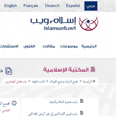
عربي
Español
Deutsch
Français
English
كتاب الطلاق
كتاب الأطعمة
كتاب الأشربة
كتاب الطب
الرئيسية
موسوعات
مقالات
الفتوى
الاستشارات
كتاب اللباس
كتاب الخلافة
المكتبة الإسلامية
كتب
كتاب الجهاد
الرئيسية
مجمع الزاوئد ومنبع الفوائد
كتاب الجهاد
باب فضل المهاجرين
باب ما جاء في الهجرة
باب هجرة الباتة والبادية
مجمع الز
الهيثمي -
باب فيمن أقام الدين في غير أرض الله التي