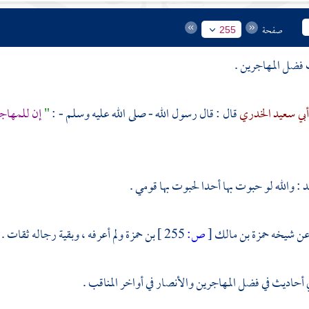
صفحة
255
المهاجرين
.
أبي سعيد الخدري
قال : قال رسول الله - صلى الله عليه وسلم - :
"
إن
للمهاج
د
: والله لو حبوت بها أحدا لحبوت بها قومي .
ن شيخه
حمزة بن مالك
[
ص:
255 ]
بن حمزة
ولم أعرفه ، وبقية رجاله ثقات .
ي أحاديث في فضل
المهاجرين
والأنصار
في أواخر المناقب .