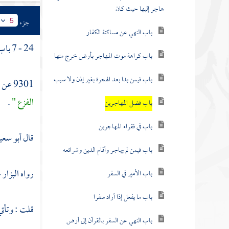
هاجر إليها حيث كان
جزء
5
باب النهي عن مساكنة الكفار
24 - 7 باب فضل
باب كراهة موت المهاجر بأرض خرج منها
باب فيمن بدا بعد الهجرة بغير إذن ولا سبب
9301 عن
الفزع "
.
باب فضل المهاجرين
باب في فقراء المهاجرين
قال
أبو سعي
باب فيمن لم يهاجر وأقام الدين وشرائعه
رواه
البزار
ع
باب الأمير في السفر
باب ما يفعل إذا أراد سفرا
قلت : وتأت
باب النهي عن السفر بالقرآن إلى أرض