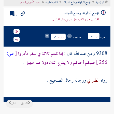
الرئيسية
مجمع الزاوئد ومنبع الفوائد
كتاب الجهاد
باب الأمير في السفر
تراجم الأعلام
مجمع الزاوئد ومنبع الفوائد
الهيثمي - نور الدين علي بن أبي بكر الهيثمي
جزء
صفحة
5
256
9308 وعن
عبد الله
قال :
إذا كنتم ثلاثة في سفر فأمروا
[
ص:
256 ]
عليكم أحدكم ولا يتناج اثنان دون صاحبهما
.
رواه
الطبراني
ورجاله رجال الصحيح .
السابق
التالي